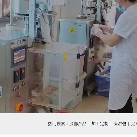
热门搜索：
脸部产品
|
加工定制
|
头浴包
|
足