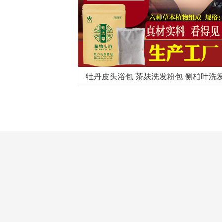
源头工厂生产厂家
 特惠款
雾包
厂家
术
粉
包
包
盒
方
 批发定制源头工厂
草本植物泡脚包 老姜足浴粉 暧暧哒
牡丹皮头浴包 茶麸洗发粉包 侧柏叶洗发粉包 艾叶
洗发粉包 源头工厂生产