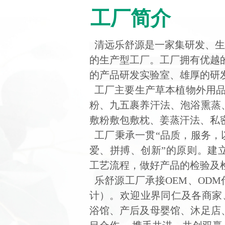
工厂简介
清远乐舒源
是一家集研发、生
的
生产型工厂。工厂拥有
优越
的产品研发实验室
、
雄厚的研
工厂主要生产草本植物外用品
粉、
九五
裹
养汗法
、泡浴熏蒸
敷粉敷包
敷枕
、姜蒸
汗法
、私
工厂
秉承一贯
“品质，服务，
爱、拼搏、创新”的原则。
建
工艺流程，做好产品的检验及
乐舒源
工厂
承接
OEM
、
ODM
计）。欢迎业界同仁及各商家
浴馆、产后及母婴馆、沐足店